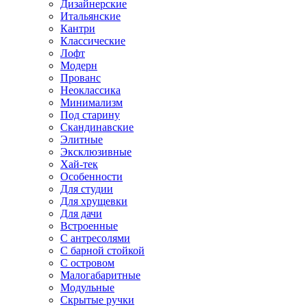
Дизайнерские
Итальянские
Кантри
Классические
Лофт
Модерн
Прованс
Неоклассика
Минимализм
Под старину
Скандинавские
Элитные
Эксклюзивные
Хай-тек
Особенности
Для студии
Для хрущевки
Для дачи
Встроенные
С антресолями
С барной стойкой
С островом
Малогабаритные
Модульные
Скрытые ручки