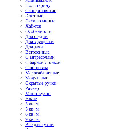
Минимализм
Под старину
Скандинавские
Элитные
Эксклюзивные
Хай-тек
Особенности
Для студии
Для хрущевки
Для дачи
Встроенные
С антресолями
С барной стойкой
С островом
Малогабаритные
Модульные
Скрытые ручки
Размер
Мини-кухни
Узкие
3 кв. м.
5 кв. м.
6 кв. м.
9 кв. м.
Все для кухни