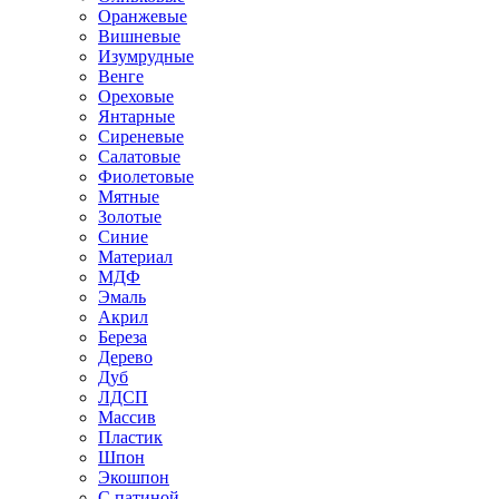
Оранжевые
Вишневые
Изумрудные
Венге
Ореховые
Янтарные
Сиреневые
Салатовые
Фиолетовые
Мятные
Золотые
Синие
Материал
МДФ
Эмаль
Акрил
Береза
Дерево
Дуб
ЛДСП
Массив
Пластик
Шпон
Экошпон
С патиной