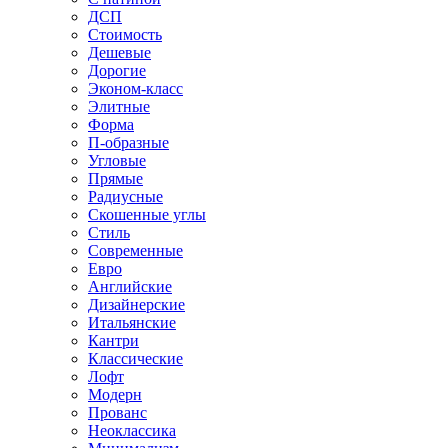
ДСП
Стоимость
Дешевые
Дорогие
Эконом-класс
Элитные
Форма
П-образные
Угловые
Прямые
Радиусные
Скошенные углы
Стиль
Современные
Евро
Английские
Дизайнерские
Итальянские
Кантри
Классические
Лофт
Модерн
Прованс
Неоклассика