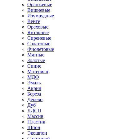
Оранжевые
Вишневые
Изумрудные
Венге
Ореховые
Янтарные
Сиреневые
Салатовые
Фиолетовые
Мятные
Золотые
Синие
Материал
МДФ
Эмаль
Акрил
Береза
Дерево
Дуб
ЛДСП
Массив
Пластик
Шпон
Экошпон
С патиной