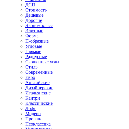
ДСП
Стоимость
Дешевые
Дорогие
Эконом-класс
Элитные
Форма
П-образные
Угловые
Прямые
Радиусные
Скошенные углы
Стиль
Современные
Евро
Английские
Дизайнерские
Итальянские
Кантри
Классические
Лофт
Модерн
Прованс
Неоклассика