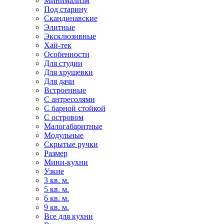
Минимализм
Под старину
Скандинавские
Элитные
Эксклюзивные
Хай-тек
Особенности
Для студии
Для хрущевки
Для дачи
Встроенные
С антресолями
С барной стойкой
С островом
Малогабаритные
Модульные
Скрытые ручки
Размер
Мини-кухни
Узкие
3 кв. м.
5 кв. м.
6 кв. м.
9 кв. м.
Все для кухни