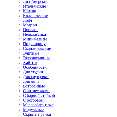
Дизайнерские
Итальянские
Кантри
Классические
Лофт
Модерн
Прованс
Неоклассика
Минимализм
Под старину
Скандинавские
Элитные
Эксклюзивные
Хай-тек
Особенности
Для студии
Для хрущевки
Для дачи
Встроенные
С антресолями
С барной стойкой
С островом
Малогабаритные
Модульные
Скрытые ручки