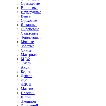
Оранжевые
Вишневые
Изумрудные
Венге
Ореховые
Янтарные
Сиреневые
Салатовые
Фиолетовые
Мятные
Золотые
Синие
Материал
МДФ
Эмаль
Акрил
Береза
Дерево
Дуб
ЛДСП
Массив
Пластик
Шпон
Экошпон
С патиной