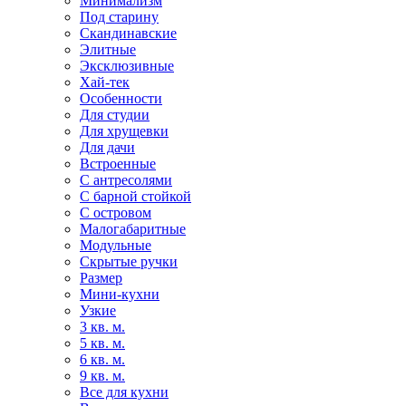
Минимализм
Под старину
Скандинавские
Элитные
Эксклюзивные
Хай-тек
Особенности
Для студии
Для хрущевки
Для дачи
Встроенные
С антресолями
С барной стойкой
С островом
Малогабаритные
Модульные
Скрытые ручки
Размер
Мини-кухни
Узкие
3 кв. м.
5 кв. м.
6 кв. м.
9 кв. м.
Все для кухни