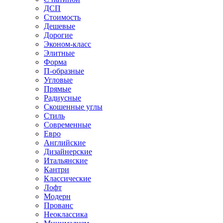
ДСП
Стоимость
Дешевые
Дорогие
Эконом-класс
Элитные
Форма
П-образные
Угловые
Прямые
Радиусные
Скошенные углы
Стиль
Современные
Евро
Английские
Дизайнерские
Итальянские
Кантри
Классические
Лофт
Модерн
Прованс
Неоклассика