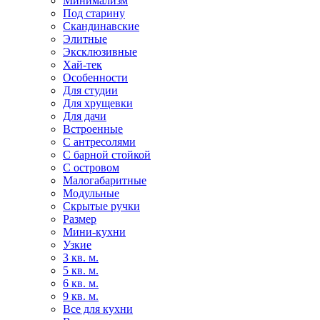
Минимализм
Под старину
Скандинавские
Элитные
Эксклюзивные
Хай-тек
Особенности
Для студии
Для хрущевки
Для дачи
Встроенные
С антресолями
С барной стойкой
С островом
Малогабаритные
Модульные
Скрытые ручки
Размер
Мини-кухни
Узкие
3 кв. м.
5 кв. м.
6 кв. м.
9 кв. м.
Все для кухни