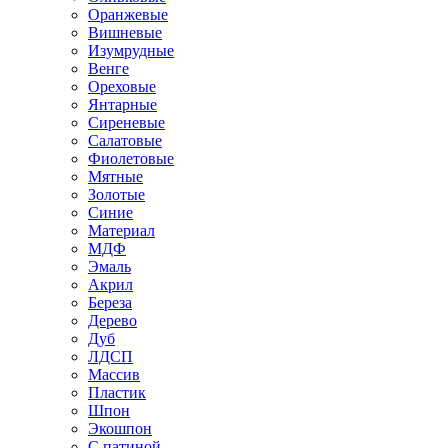
Оранжевые
Вишневые
Изумрудные
Венге
Ореховые
Янтарные
Сиреневые
Салатовые
Фиолетовые
Мятные
Золотые
Синие
Материал
МДФ
Эмаль
Акрил
Береза
Дерево
Дуб
ЛДСП
Массив
Пластик
Шпон
Экошпон
С патиной