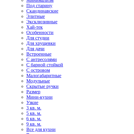
Минимализм
Под старину
Скандинавские
Элитные
Эксклюзивные
Хай-тек
Особенности
Для студии
Для хрущевки
Для дачи
Встроенные
С антресолями
С барной стойкой
С островом
Малогабаритные
Модульные
Скрытые ручки
Размер
Мини-кухни
Узкие
3 кв. м.
5 кв. м.
6 кв. м.
9 кв. м.
Все для кухни