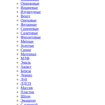
Оранжевые
Вишневые
Изумрудные
Венге
Ореховые
Янтарные
Сиреневые
Салатовые
Фиолетовые
Мятные
Золотые
Синие
Материал
МДФ
Эмаль
Акрил
Береза
Дерево
Дуб
ЛДСП
Массив
Пластик
Шпон
Экошпон
С патиной