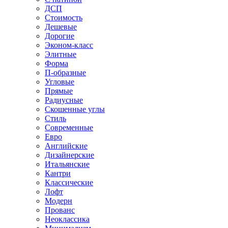
ДСП
Стоимость
Дешевые
Дорогие
Эконом-класс
Элитные
Форма
П-образные
Угловые
Прямые
Радиусные
Скошенные углы
Стиль
Современные
Евро
Английские
Дизайнерские
Итальянские
Кантри
Классические
Лофт
Модерн
Прованс
Неоклассика