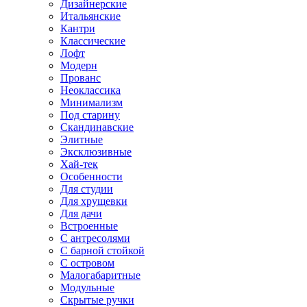
Дизайнерские
Итальянские
Кантри
Классические
Лофт
Модерн
Прованс
Неоклассика
Минимализм
Под старину
Скандинавские
Элитные
Эксклюзивные
Хай-тек
Особенности
Для студии
Для хрущевки
Для дачи
Встроенные
С антресолями
С барной стойкой
С островом
Малогабаритные
Модульные
Скрытые ручки