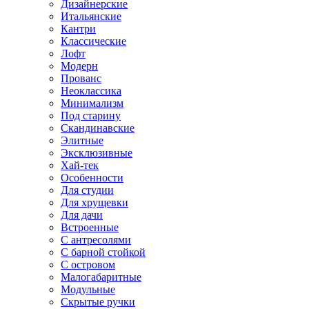
Дизайнерские
Итальянские
Кантри
Классические
Лофт
Модерн
Прованс
Неоклассика
Минимализм
Под старину
Скандинавские
Элитные
Эксклюзивные
Хай-тек
Особенности
Для студии
Для хрущевки
Для дачи
Встроенные
С антресолями
С барной стойкой
С островом
Малогабаритные
Модульные
Скрытые ручки