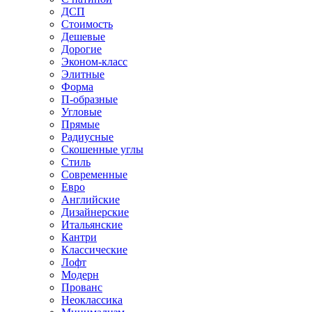
ДСП
Стоимость
Дешевые
Дорогие
Эконом-класс
Элитные
Форма
П-образные
Угловые
Прямые
Радиусные
Скошенные углы
Стиль
Современные
Евро
Английские
Дизайнерские
Итальянские
Кантри
Классические
Лофт
Модерн
Прованс
Неоклассика