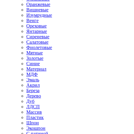
Оранжевые
Вишневые
Изумрудные
Венге
Ореховые
Янтарные
Сиреневые
Салатовые
Фиолетовые
Мятные
Золотые
Синие
Материал
МДФ
Эмаль
Акрил
Береза
Дерево
Дуб
ЛДСП
Массив
Пластик
Шпон
Экошпон
С патиной