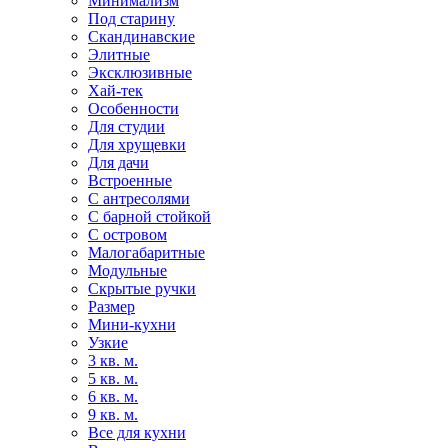
Минимализм
Под старину
Скандинавские
Элитные
Эксклюзивные
Хай-тек
Особенности
Для студии
Для хрущевки
Для дачи
Встроенные
С антресолями
С барной стойкой
С островом
Малогабаритные
Модульные
Скрытые ручки
Размер
Мини-кухни
Узкие
3 кв. м.
5 кв. м.
6 кв. м.
9 кв. м.
Все для кухни