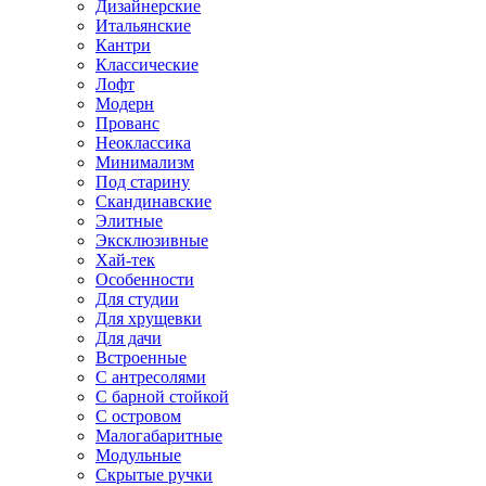
Дизайнерские
Итальянские
Кантри
Классические
Лофт
Модерн
Прованс
Неоклассика
Минимализм
Под старину
Скандинавские
Элитные
Эксклюзивные
Хай-тек
Особенности
Для студии
Для хрущевки
Для дачи
Встроенные
С антресолями
С барной стойкой
С островом
Малогабаритные
Модульные
Скрытые ручки