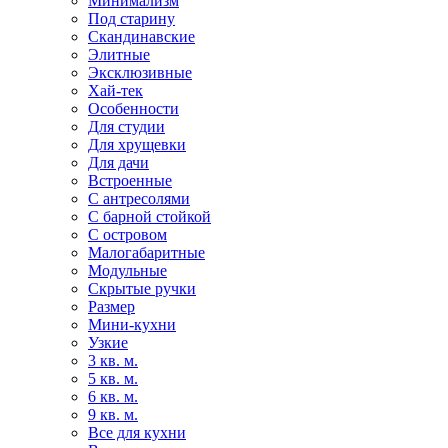
Минимализм
Под старину
Скандинавские
Элитные
Эксклюзивные
Хай-тек
Особенности
Для студии
Для хрущевки
Для дачи
Встроенные
С антресолями
С барной стойкой
С островом
Малогабаритные
Модульные
Скрытые ручки
Размер
Мини-кухни
Узкие
3 кв. м.
5 кв. м.
6 кв. м.
9 кв. м.
Все для кухни