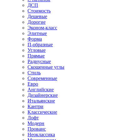
ДСП
Стоимость
Дешевые
Дорогие
Эконом-класс
Элитные
Форма
П-образные
Угловые
Прямые
Радиусные
Скошенные углы
Стиль
Современные
Евро
Английские
Дизайнерские
Итальянские
Кантри
Классические
Лофт
Модерн
Прованс
Неоклассика