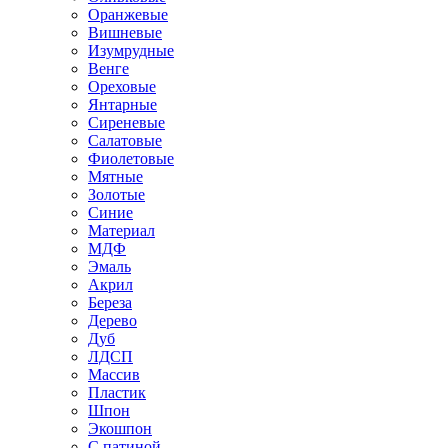
Оранжевые
Вишневые
Изумрудные
Венге
Ореховые
Янтарные
Сиреневые
Салатовые
Фиолетовые
Мятные
Золотые
Синие
Материал
МДФ
Эмаль
Акрил
Береза
Дерево
Дуб
ЛДСП
Массив
Пластик
Шпон
Экошпон
С патиной