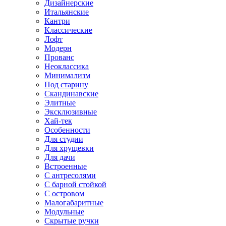
Дизайнерские
Итальянские
Кантри
Классические
Лофт
Модерн
Прованс
Неоклассика
Минимализм
Под старину
Скандинавские
Элитные
Эксклюзивные
Хай-тек
Особенности
Для студии
Для хрущевки
Для дачи
Встроенные
С антресолями
С барной стойкой
С островом
Малогабаритные
Модульные
Скрытые ручки