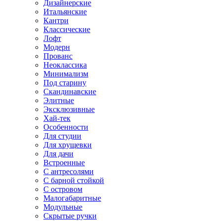
Дизайнерские
Итальянские
Кантри
Классические
Лофт
Модерн
Прованс
Неоклассика
Минимализм
Под старину
Скандинавские
Элитные
Эксклюзивные
Хай-тек
Особенности
Для студии
Для хрущевки
Для дачи
Встроенные
С антресолями
С барной стойкой
С островом
Малогабаритные
Модульные
Скрытые ручки