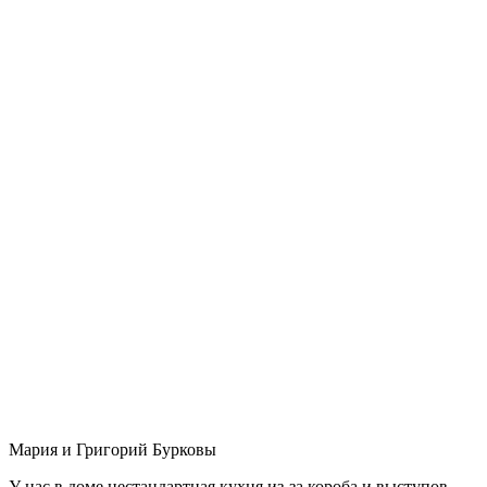
Мария и Григорий Бурковы
У нас в доме нестандартная кухня из-за короба и выступов,