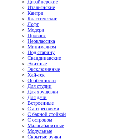
Дизайнерские
Итальянские
Кантри
Классические
Лофт
Модерн
Прованс
Неоклассика
Минимализм
Под старину
Скандинавские
Элитные
Эксклюзивные
Хай-тек
Особенности
Для студии
Для хрущевки
Для дачи
Встроенные
С антресолями
С барной стойкой
С островом
Малогабаритные
Модульные
Скрытые ручки