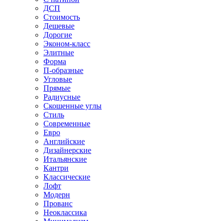
ДСП
Стоимость
Дешевые
Дорогие
Эконом-класс
Элитные
Форма
П-образные
Угловые
Прямые
Радиусные
Скошенные углы
Стиль
Современные
Евро
Английские
Дизайнерские
Итальянские
Кантри
Классические
Лофт
Модерн
Прованс
Неоклассика