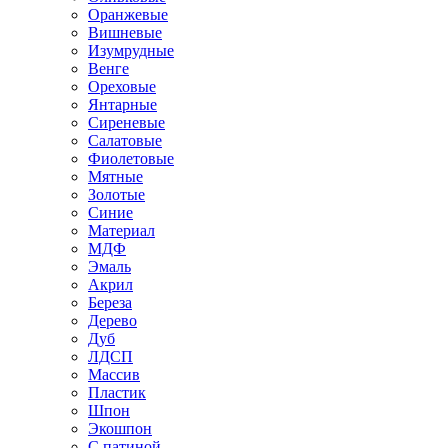
Оранжевые
Вишневые
Изумрудные
Венге
Ореховые
Янтарные
Сиреневые
Салатовые
Фиолетовые
Мятные
Золотые
Синие
Материал
МДФ
Эмаль
Акрил
Береза
Дерево
Дуб
ЛДСП
Массив
Пластик
Шпон
Экошпон
С патиной