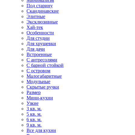
Минимализм
Под старину
Скандинавские
Элитные
Эксклюзивные
Хай-тек
Особенности
Для студии
Для хрущевки
Для дачи
Встроенные
С антресолями
С барной стойкой
С островом
Малогабаритные
Модульные
Скрытые ручки
Размер
Мини-кухни
Узкие
3 кв. м.
5 кв. м.
6 кв. м.
9 кв. м.
Все для кухни