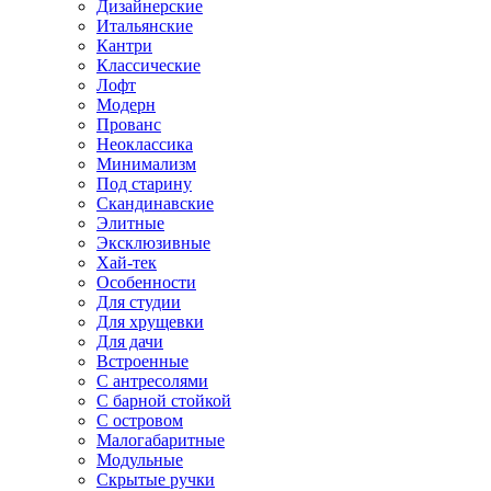
Дизайнерские
Итальянские
Кантри
Классические
Лофт
Модерн
Прованс
Неоклассика
Минимализм
Под старину
Скандинавские
Элитные
Эксклюзивные
Хай-тек
Особенности
Для студии
Для хрущевки
Для дачи
Встроенные
С антресолями
С барной стойкой
С островом
Малогабаритные
Модульные
Скрытые ручки