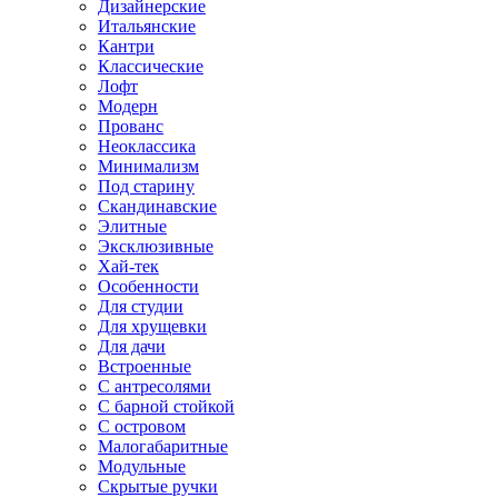
Дизайнерские
Итальянские
Кантри
Классические
Лофт
Модерн
Прованс
Неоклассика
Минимализм
Под старину
Скандинавские
Элитные
Эксклюзивные
Хай-тек
Особенности
Для студии
Для хрущевки
Для дачи
Встроенные
С антресолями
С барной стойкой
С островом
Малогабаритные
Модульные
Скрытые ручки