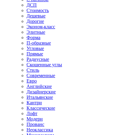
ДСП
Стоимость
Дешевые
Дорогие
Эконом-класс
Элитные
Форма
П-образные
Угловые
Прямые
Радиусные
Скошенные углы
Стиль
Современные
Евро
Английские
Дизайнерские
Итальянские
Кантри
Классические
Лофт
Модерн
Прованс
Неоклассика