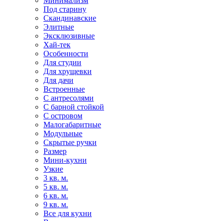
Минимализм
Под старину
Скандинавские
Элитные
Эксклюзивные
Хай-тек
Особенности
Для студии
Для хрущевки
Для дачи
Встроенные
С антресолями
С барной стойкой
С островом
Малогабаритные
Модульные
Скрытые ручки
Размер
Мини-кухни
Узкие
3 кв. м.
5 кв. м.
6 кв. м.
9 кв. м.
Все для кухни