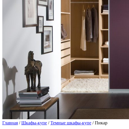
Главная
/
Шкафы-купе
/
Темные шкафы-купе
/ Пикар