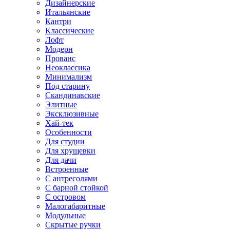
Дизайнерские
Итальянские
Кантри
Классические
Лофт
Модерн
Прованс
Неоклассика
Минимализм
Под старину
Скандинавские
Элитные
Эксклюзивные
Хай-тек
Особенности
Для студии
Для хрущевки
Для дачи
Встроенные
С антресолями
С барной стойкой
С островом
Малогабаритные
Модульные
Скрытые ручки