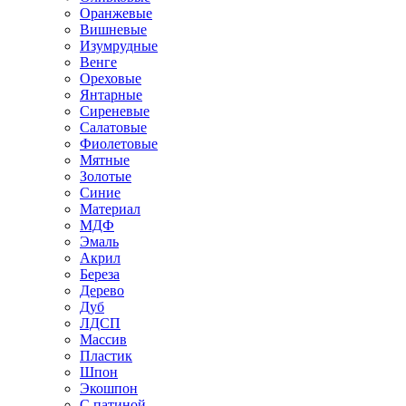
Оранжевые
Вишневые
Изумрудные
Венге
Ореховые
Янтарные
Сиреневые
Салатовые
Фиолетовые
Мятные
Золотые
Синие
Материал
МДФ
Эмаль
Акрил
Береза
Дерево
Дуб
ЛДСП
Массив
Пластик
Шпон
Экошпон
С патиной