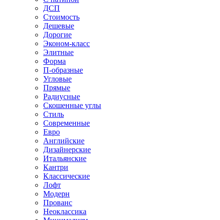
ДСП
Стоимость
Дешевые
Дорогие
Эконом-класс
Элитные
Форма
П-образные
Угловые
Прямые
Радиусные
Скошенные углы
Стиль
Современные
Евро
Английские
Дизайнерские
Итальянские
Кантри
Классические
Лофт
Модерн
Прованс
Неоклассика