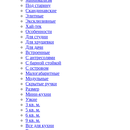
Минимализм
Под старину
Скандинавские
Элитные
Эксклюзивные
Хай-тек
Особенности
Для студии
Для хрущевки
Для дачи
Встроенные
С антресолями
С барной стойкой
С островом
Малогабаритные
Модульные
Скрытые ручки
Размер
Мини-кухни
Узкие
3 кв. м.
5 кв. м.
6 кв. м.
9 кв. м.
Все для кухни