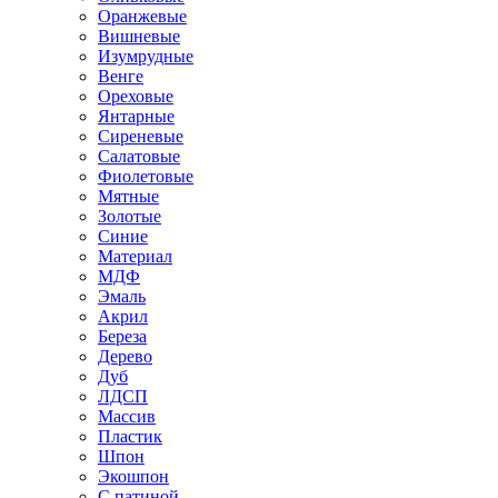
Оранжевые
Вишневые
Изумрудные
Венге
Ореховые
Янтарные
Сиреневые
Салатовые
Фиолетовые
Мятные
Золотые
Синие
Материал
МДФ
Эмаль
Акрил
Береза
Дерево
Дуб
ЛДСП
Массив
Пластик
Шпон
Экошпон
С патиной