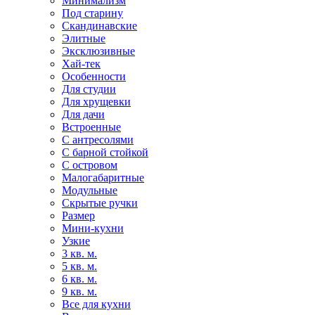
Минимализм
Под старину
Скандинавские
Элитные
Эксклюзивные
Хай-тек
Особенности
Для студии
Для хрущевки
Для дачи
Встроенные
С антресолями
С барной стойкой
С островом
Малогабаритные
Модульные
Скрытые ручки
Размер
Мини-кухни
Узкие
3 кв. м.
5 кв. м.
6 кв. м.
9 кв. м.
Все для кухни