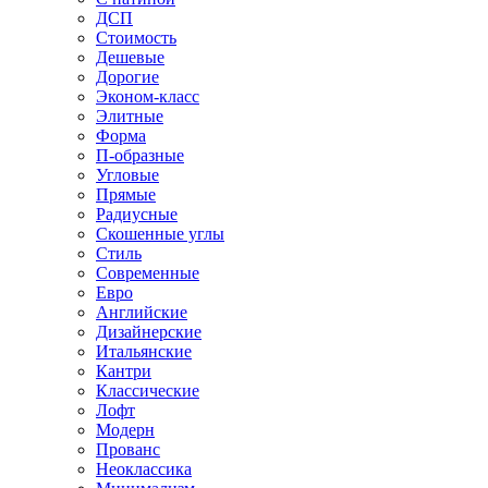
ДСП
Стоимость
Дешевые
Дорогие
Эконом-класс
Элитные
Форма
П-образные
Угловые
Прямые
Радиусные
Скошенные углы
Стиль
Современные
Евро
Английские
Дизайнерские
Итальянские
Кантри
Классические
Лофт
Модерн
Прованс
Неоклассика