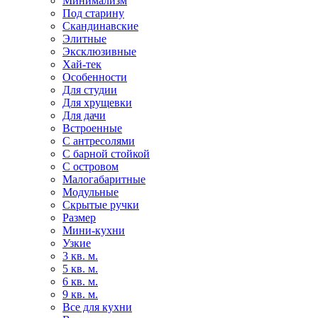
Минимализм
Под старину
Скандинавские
Элитные
Эксклюзивные
Хай-тек
Особенности
Для студии
Для хрущевки
Для дачи
Встроенные
С антресолями
С барной стойкой
С островом
Малогабаритные
Модульные
Скрытые ручки
Размер
Мини-кухни
Узкие
3 кв. м.
5 кв. м.
6 кв. м.
9 кв. м.
Все для кухни