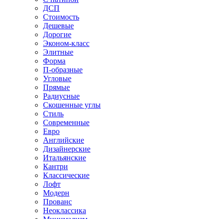
ДСП
Стоимость
Дешевые
Дорогие
Эконом-класс
Элитные
Форма
П-образные
Угловые
Прямые
Радиусные
Скошенные углы
Стиль
Современные
Евро
Английские
Дизайнерские
Итальянские
Кантри
Классические
Лофт
Модерн
Прованс
Неоклассика