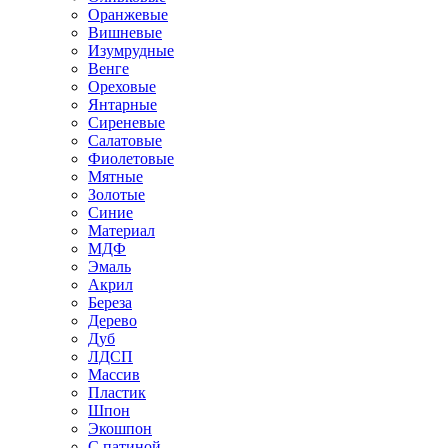
Оранжевые
Вишневые
Изумрудные
Венге
Ореховые
Янтарные
Сиреневые
Салатовые
Фиолетовые
Мятные
Золотые
Синие
Материал
МДФ
Эмаль
Акрил
Береза
Дерево
Дуб
ЛДСП
Массив
Пластик
Шпон
Экошпон
С патиной