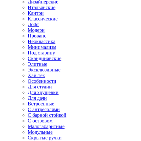
Дизайнерские
Итальянские
Кантри
Классические
Лофт
Модерн
Прованс
Неоклассика
Минимализм
Под старину
Скандинавские
Элитные
Эксклюзивные
Хай-тек
Особенности
Для студии
Для хрущевки
Для дачи
Встроенные
С антресолями
С барной стойкой
С островом
Малогабаритные
Модульные
Скрытые ручки