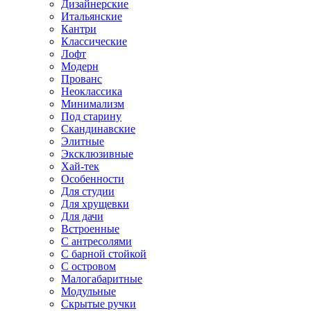
Дизайнерские
Итальянские
Кантри
Классические
Лофт
Модерн
Прованс
Неоклассика
Минимализм
Под старину
Скандинавские
Элитные
Эксклюзивные
Хай-тек
Особенности
Для студии
Для хрущевки
Для дачи
Встроенные
С антресолями
С барной стойкой
С островом
Малогабаритные
Модульные
Скрытые ручки