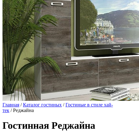
Главная
/
Каталог гостиных
/
Гостиные в стиле хай-
тек
/ Реджайна
Гостинная Реджайна