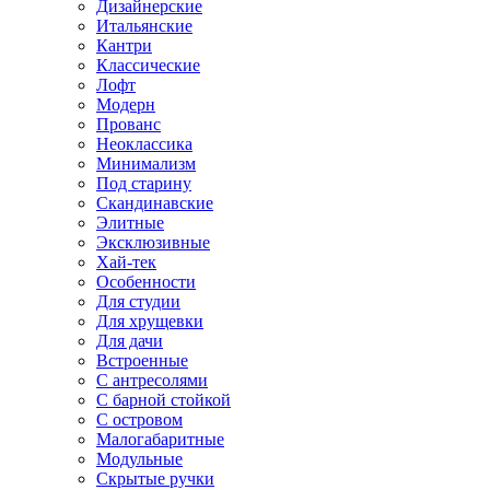
Дизайнерские
Итальянские
Кантри
Классические
Лофт
Модерн
Прованс
Неоклассика
Минимализм
Под старину
Скандинавские
Элитные
Эксклюзивные
Хай-тек
Особенности
Для студии
Для хрущевки
Для дачи
Встроенные
С антресолями
С барной стойкой
С островом
Малогабаритные
Модульные
Скрытые ручки