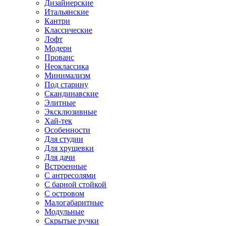
Дизайнерские
Итальянские
Кантри
Классические
Лофт
Модерн
Прованс
Неоклассика
Минимализм
Под старину
Скандинавские
Элитные
Эксклюзивные
Хай-тек
Особенности
Для студии
Для хрущевки
Для дачи
Встроенные
С антресолями
С барной стойкой
С островом
Малогабаритные
Модульные
Скрытые ручки