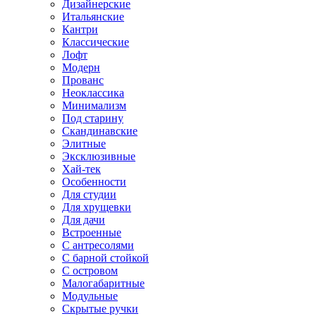
Дизайнерские
Итальянские
Кантри
Классические
Лофт
Модерн
Прованс
Неоклассика
Минимализм
Под старину
Скандинавские
Элитные
Эксклюзивные
Хай-тек
Особенности
Для студии
Для хрущевки
Для дачи
Встроенные
С антресолями
С барной стойкой
С островом
Малогабаритные
Модульные
Скрытые ручки