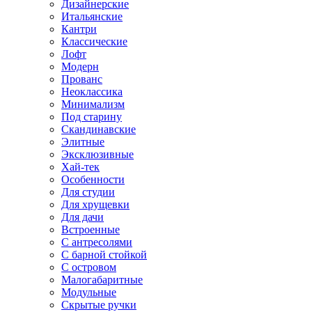
Дизайнерские
Итальянские
Кантри
Классические
Лофт
Модерн
Прованс
Неоклассика
Минимализм
Под старину
Скандинавские
Элитные
Эксклюзивные
Хай-тек
Особенности
Для студии
Для хрущевки
Для дачи
Встроенные
С антресолями
С барной стойкой
С островом
Малогабаритные
Модульные
Скрытые ручки