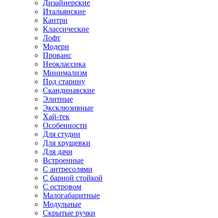
Дизайнерские
Итальянские
Кантри
Классические
Лофт
Модерн
Прованс
Неоклассика
Минимализм
Под старину
Скандинавские
Элитные
Эксклюзивные
Хай-тек
Особенности
Для студии
Для хрущевки
Для дачи
Встроенные
С антресолями
С барной стойкой
С островом
Малогабаритные
Модульные
Скрытые ручки