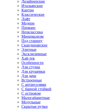
Дизайнерские
Итальянские
Кантри
Классические
Лофт
Модерн
Прованс
Неоклассика
Минимализм
Под старину
Скандинавские
Элитные
Эксклюзивные
Хай-тек
Особенности
Для студии
Для хрущевки
Для дачи
Встроенные
С антресолями
С барной стойкой
С островом
Малогабаритные
Модульные
Скрытые ручки