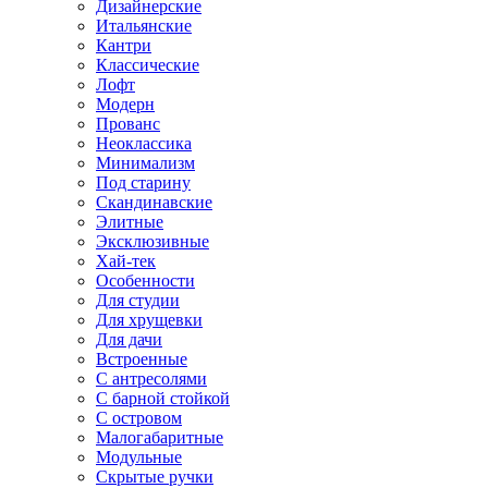
Дизайнерские
Итальянские
Кантри
Классические
Лофт
Модерн
Прованс
Неоклассика
Минимализм
Под старину
Скандинавские
Элитные
Эксклюзивные
Хай-тек
Особенности
Для студии
Для хрущевки
Для дачи
Встроенные
С антресолями
С барной стойкой
С островом
Малогабаритные
Модульные
Скрытые ручки