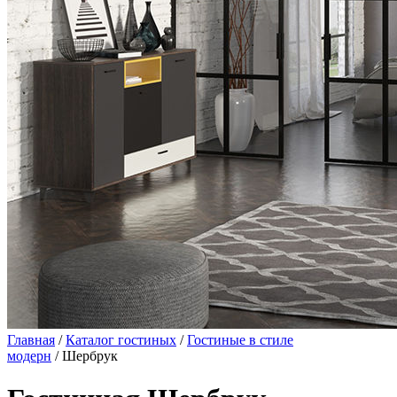
Главная
/
Каталог гостиных
/
Гостиные в стиле
модерн
/ Шербрук