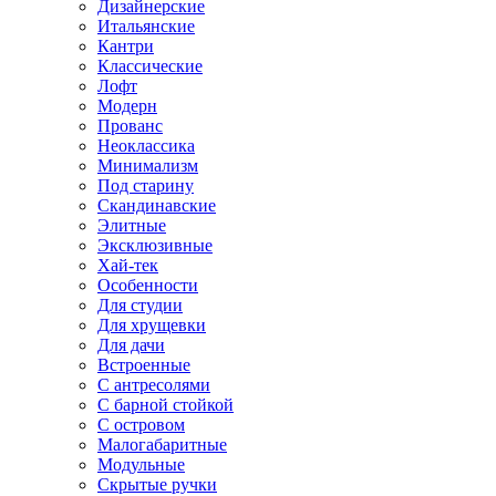
Дизайнерские
Итальянские
Кантри
Классические
Лофт
Модерн
Прованс
Неоклассика
Минимализм
Под старину
Скандинавские
Элитные
Эксклюзивные
Хай-тек
Особенности
Для студии
Для хрущевки
Для дачи
Встроенные
С антресолями
С барной стойкой
С островом
Малогабаритные
Модульные
Скрытые ручки