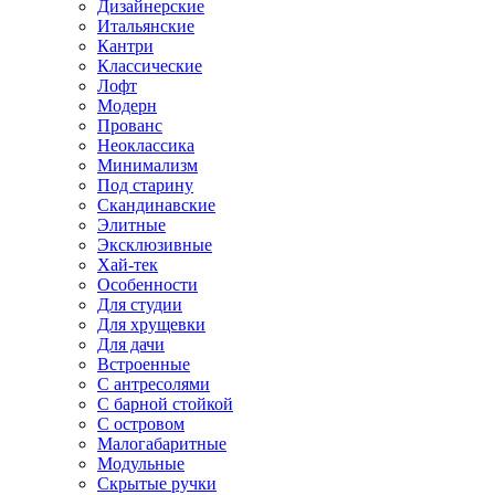
Дизайнерские
Итальянские
Кантри
Классические
Лофт
Модерн
Прованс
Неоклассика
Минимализм
Под старину
Скандинавские
Элитные
Эксклюзивные
Хай-тек
Особенности
Для студии
Для хрущевки
Для дачи
Встроенные
С антресолями
С барной стойкой
С островом
Малогабаритные
Модульные
Скрытые ручки