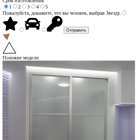
Срок изготовления
1
2
3
4
5
Пожалуйста, докажите, что вы человек, выбрав
Звезду
.
Похожие модели