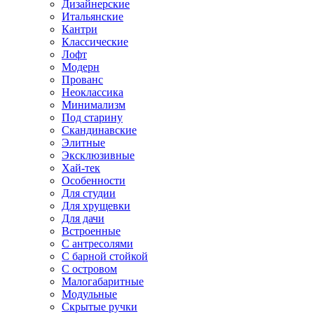
Дизайнерские
Итальянские
Кантри
Классические
Лофт
Модерн
Прованс
Неоклассика
Минимализм
Под старину
Скандинавские
Элитные
Эксклюзивные
Хай-тек
Особенности
Для студии
Для хрущевки
Для дачи
Встроенные
С антресолями
С барной стойкой
С островом
Малогабаритные
Модульные
Скрытые ручки