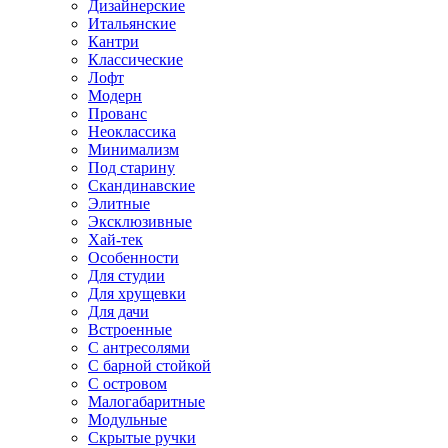
Дизайнерские
Итальянские
Кантри
Классические
Лофт
Модерн
Прованс
Неоклассика
Минимализм
Под старину
Скандинавские
Элитные
Эксклюзивные
Хай-тек
Особенности
Для студии
Для хрущевки
Для дачи
Встроенные
С антресолями
С барной стойкой
С островом
Малогабаритные
Модульные
Скрытые ручки