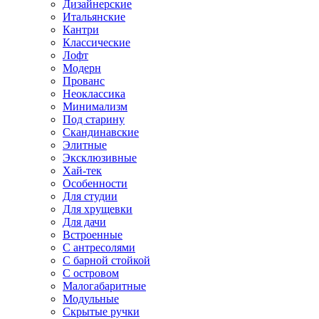
Дизайнерские
Итальянские
Кантри
Классические
Лофт
Модерн
Прованс
Неоклассика
Минимализм
Под старину
Скандинавские
Элитные
Эксклюзивные
Хай-тек
Особенности
Для студии
Для хрущевки
Для дачи
Встроенные
С антресолями
С барной стойкой
С островом
Малогабаритные
Модульные
Скрытые ручки