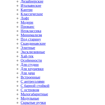
Дизайнерские
Итальянские
Кантри
Классические
Лофт
Модерн
Прованс
Неоклассика
Минимализм
Под старину
Скандинавские
Элитные
Эксклюзивные
Хай-тек
Особенности
Для студии
Для хрущевки
Для дачи
Встроенные
С антресолями
С барной стойкой
С островом
Малогабаритные
Модульные
Скрытые ручки