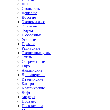
ДСП
Стоимость
Дешевые
Дорогие
Эконом-класс
Элитные
Форма
П-образные
Угловые
Прямые
Радиусные
Скошенные углы
Стиль
Современные
Евро
Английские
Дизайнерские
Итальянские
Кантри
Классические
Лофт
Модерн
Прованс
Неоклассика