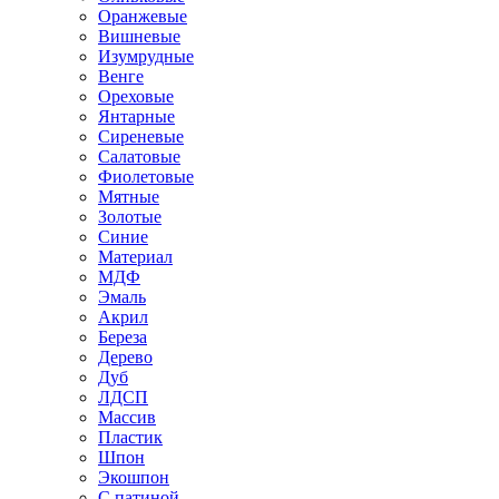
Оранжевые
Вишневые
Изумрудные
Венге
Ореховые
Янтарные
Сиреневые
Салатовые
Фиолетовые
Мятные
Золотые
Синие
Материал
МДФ
Эмаль
Акрил
Береза
Дерево
Дуб
ЛДСП
Массив
Пластик
Шпон
Экошпон
С патиной