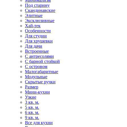
Минимализм
Под старину
Скандинавские
Элитные
Эксклюзивные
Хай-тек
Особенности
Для студии
Для хрущевки
Для дачи
Встроенные
С антресолями
С барной стойкой
С островом
Малогабаритные
Модульные
Скрытые ручки
Размер
Мини-кухни
Узкие
3 кв. м.
5 кв. м.
6 кв. м.
9 кв. м.
Все для кухни