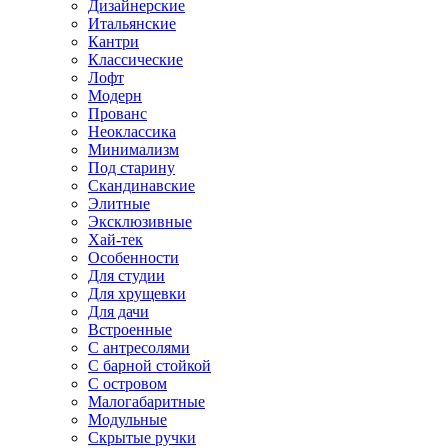
Дизайнерские
Итальянские
Кантри
Классические
Лофт
Модерн
Прованс
Неоклассика
Минимализм
Под старину
Скандинавские
Элитные
Эксклюзивные
Хай-тек
Особенности
Для студии
Для хрущевки
Для дачи
Встроенные
С антресолями
С барной стойкой
С островом
Малогабаритные
Модульные
Скрытые ручки