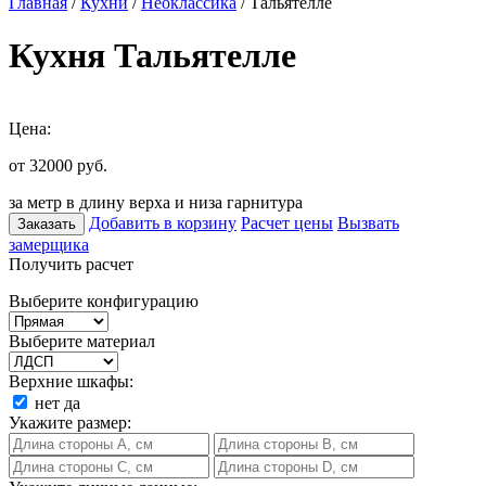
Главная
/
Кухни
/
Неоклассика
/ Тальятелле
Кухня Тальятелле
Цена:
от 32000
руб.
за метр в длину верха и низа гарнитура
Добавить в корзину
Расчет цены
Вызвать
Заказать
замерщика
Получить расчет
Выберите конфигурацию
Выберите материал
Верхние шкафы:
нет
да
Укажите размер: