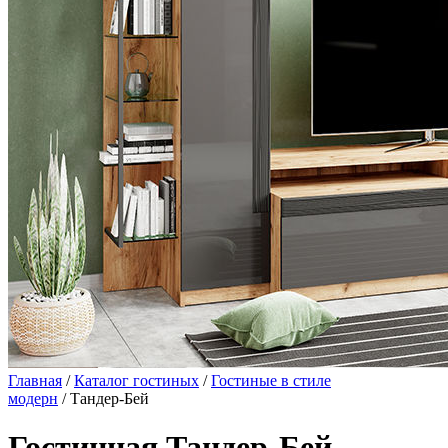
Главная
/
Каталог гостиных
/
Гостиные в стиле
модерн
/ Тандер-Бей
Гостинная Тандер-Бей