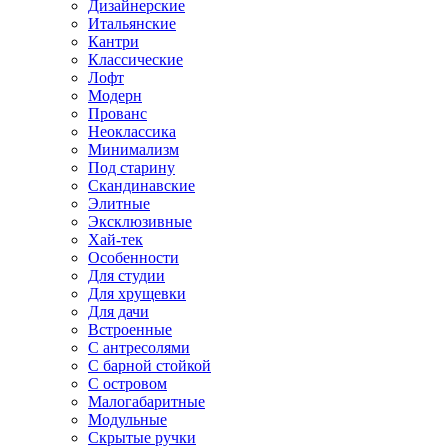
Дизайнерские
Итальянские
Кантри
Классические
Лофт
Модерн
Прованс
Неоклассика
Минимализм
Под старину
Скандинавские
Элитные
Эксклюзивные
Хай-тек
Особенности
Для студии
Для хрущевки
Для дачи
Встроенные
С антресолями
С барной стойкой
С островом
Малогабаритные
Модульные
Скрытые ручки