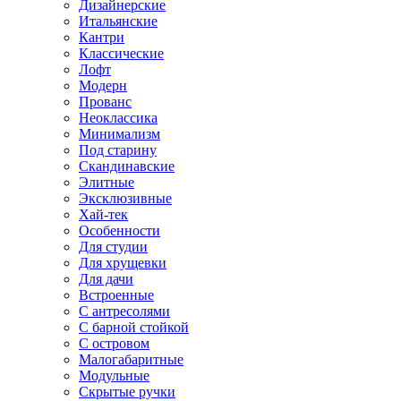
Дизайнерские
Итальянские
Кантри
Классические
Лофт
Модерн
Прованс
Неоклассика
Минимализм
Под старину
Скандинавские
Элитные
Эксклюзивные
Хай-тек
Особенности
Для студии
Для хрущевки
Для дачи
Встроенные
С антресолями
С барной стойкой
С островом
Малогабаритные
Модульные
Скрытые ручки