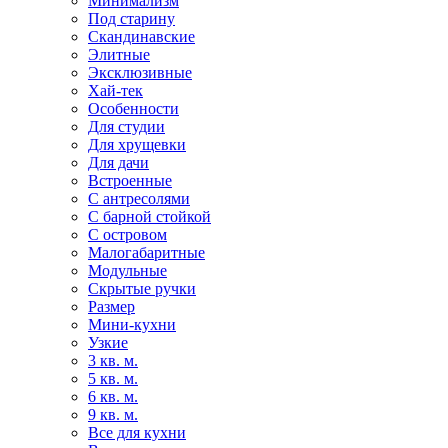
Минимализм
Под старину
Скандинавские
Элитные
Эксклюзивные
Хай-тек
Особенности
Для студии
Для хрущевки
Для дачи
Встроенные
С антресолями
С барной стойкой
С островом
Малогабаритные
Модульные
Скрытые ручки
Размер
Мини-кухни
Узкие
3 кв. м.
5 кв. м.
6 кв. м.
9 кв. м.
Все для кухни