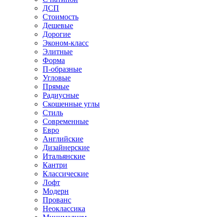
ДСП
Стоимость
Дешевые
Дорогие
Эконом-класс
Элитные
Форма
П-образные
Угловые
Прямые
Радиусные
Скошенные углы
Стиль
Современные
Евро
Английские
Дизайнерские
Итальянские
Кантри
Классические
Лофт
Модерн
Прованс
Неоклассика