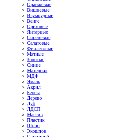
Оранжевые
Вишневые
Изумрудные
Венге
Ореховые
Янтарные
Сиреневые
Салатовые
Фиолетовые
Мятные
Золотые
Синие
Материал
МДФ
Эмаль
Акрил
Береза
Дерево
Дуб
ЛДСП
Массив
Пластик
Шпон
Экошпон
С патиной