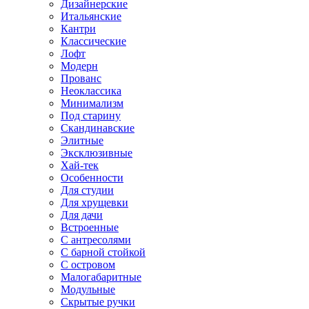
Дизайнерские
Итальянские
Кантри
Классические
Лофт
Модерн
Прованс
Неоклассика
Минимализм
Под старину
Скандинавские
Элитные
Эксклюзивные
Хай-тек
Особенности
Для студии
Для хрущевки
Для дачи
Встроенные
С антресолями
С барной стойкой
С островом
Малогабаритные
Модульные
Скрытые ручки