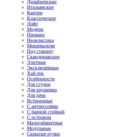
Дизайнерские
Итальянские
Кантри
Классические
Лофт
Модерн
Прованс
Неоклассика
Минимализм
Под старину
Скандинавские
Элитные
Эксклюзивные
Хай-тек
Особенности
Для студии
Для хрущевки
Для дачи
Встроенные
С антресолями
С барной стойкой
С островом
Малогабаритные
Модульные
Скрытые ручки