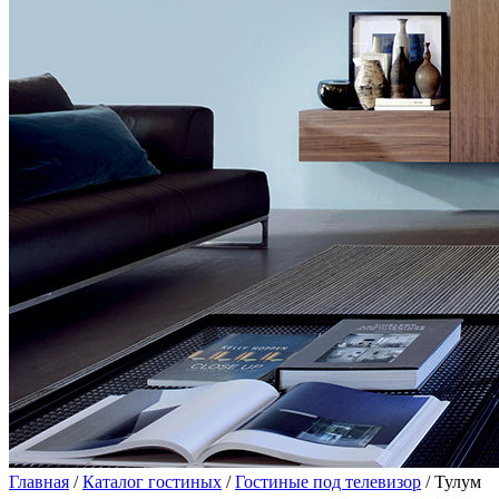
Главная
/
Каталог гостиных
/
Гостиные под телевизор
/ Тулум