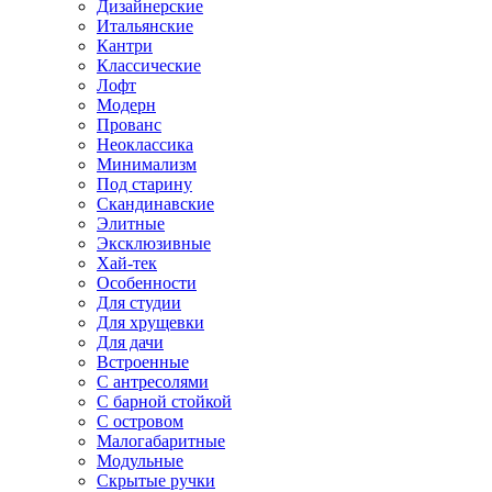
Дизайнерские
Итальянские
Кантри
Классические
Лофт
Модерн
Прованс
Неоклассика
Минимализм
Под старину
Скандинавские
Элитные
Эксклюзивные
Хай-тек
Особенности
Для студии
Для хрущевки
Для дачи
Встроенные
С антресолями
С барной стойкой
С островом
Малогабаритные
Модульные
Скрытые ручки