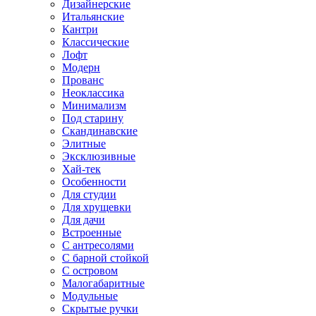
Дизайнерские
Итальянские
Кантри
Классические
Лофт
Модерн
Прованс
Неоклассика
Минимализм
Под старину
Скандинавские
Элитные
Эксклюзивные
Хай-тек
Особенности
Для студии
Для хрущевки
Для дачи
Встроенные
С антресолями
С барной стойкой
С островом
Малогабаритные
Модульные
Скрытые ручки