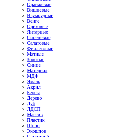
Оранжевые
Вишневые
Изумрудные
Венге
Ореховые
Янтарные
Сиреневые
Салатовые
Фиолетовые
Мятные
Золотые
Синие
Материал
МДФ
Эмаль
Акрил
Береза
Дерево
Дуб
ЛДСП
Массив
Пластик
Шпон
Экошпон
С патиной