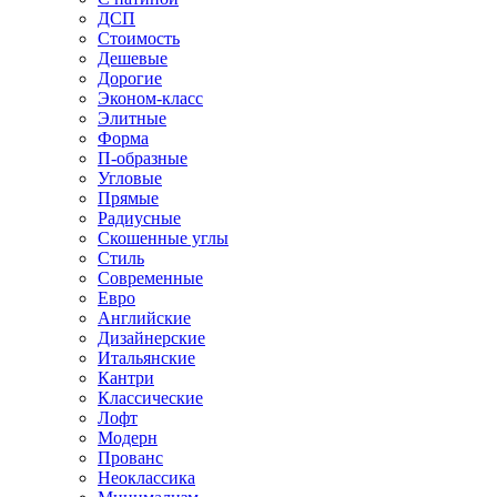
ДСП
Стоимость
Дешевые
Дорогие
Эконом-класс
Элитные
Форма
П-образные
Угловые
Прямые
Радиусные
Скошенные углы
Стиль
Современные
Евро
Английские
Дизайнерские
Итальянские
Кантри
Классические
Лофт
Модерн
Прованс
Неоклассика