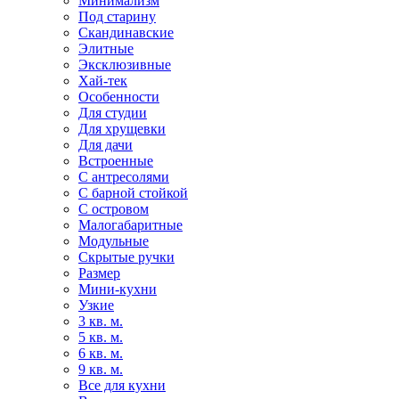
Минимализм
Под старину
Скандинавские
Элитные
Эксклюзивные
Хай-тек
Особенности
Для студии
Для хрущевки
Для дачи
Встроенные
С антресолями
С барной стойкой
С островом
Малогабаритные
Модульные
Скрытые ручки
Размер
Мини-кухни
Узкие
3 кв. м.
5 кв. м.
6 кв. м.
9 кв. м.
Все для кухни