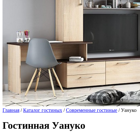
Главная
/
Каталог гостиных
/
Современные гостиные
/ Уануко
Гостинная Уануко