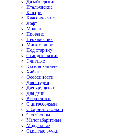
Дизайнерские
Итальянские
Кантри
Классические
Лофт
Модерн
Прованс
Неоклассика
Минимализм
Под старину
Скандинавские
Элитные
Эксклюзивные
Хай-тек
Особенности
Для студии
Для хрущевки
Для дачи
Встроенные
С антресолями
С барной стойкой
С островом
Малогабаритные
Модульные
Скрытые ручки