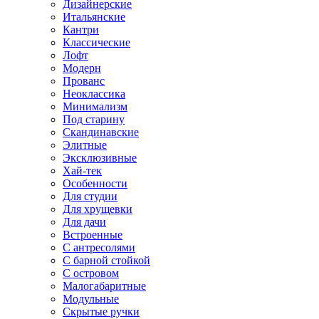
Дизайнерские
Итальянские
Кантри
Классические
Лофт
Модерн
Прованс
Неоклассика
Минимализм
Под старину
Скандинавские
Элитные
Эксклюзивные
Хай-тек
Особенности
Для студии
Для хрущевки
Для дачи
Встроенные
С антресолями
С барной стойкой
С островом
Малогабаритные
Модульные
Скрытые ручки